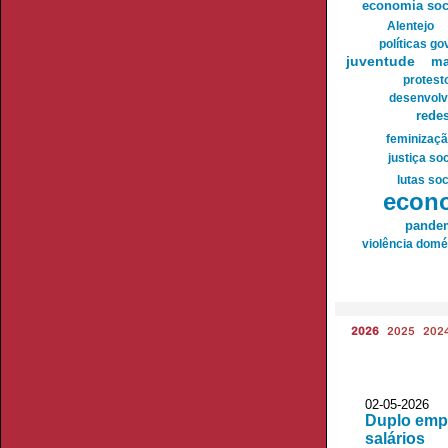
economia soc
Alentejo
políticas g
juventude
ma
protest
desenvolv
redes
feminizaç
justiça soc
lutas soc
econ
pande
violência domé
2026
2025
202
02-05-2026 
Duplo empr
salários