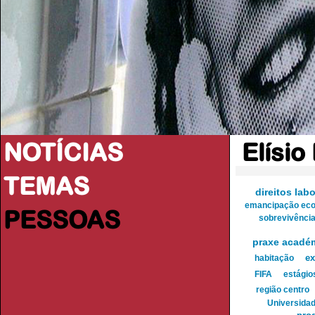
NOTÍCIAS
Elísio
TEMAS
direitos labo
emancipação ec
PESSOAS
sobrevivênci
praxe acadé
habitação
ex
FIFA
estágio
região centro
Universida