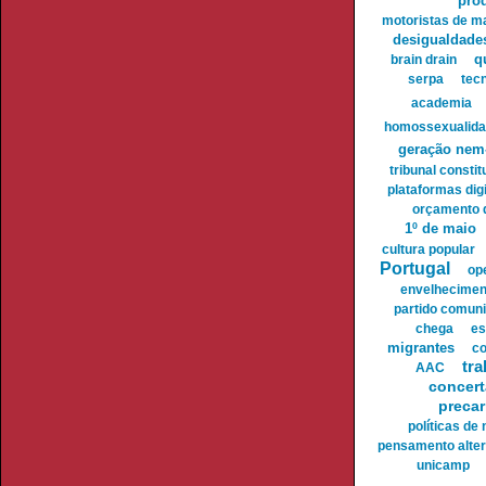
prod
motoristas de m
desigualdades
brain drain
q
serpa
tec
academia
homossexualida
geração ne
tribunal constit
plataformas digi
orçamento 
1º de maio
cultura popular
Portugal
op
envelhecimen
partido comuni
chega
es
migrantes
c
tra
AAC
concert
preca
políticas de 
pensamento alter
unicamp