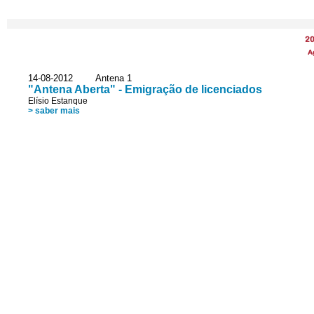
2
A
14-08-2012 Antena 1
"Antena Aberta" - Emigração de licenciados
Elísio Estanque
> saber mais