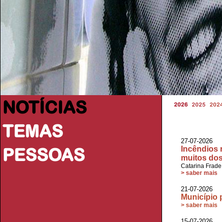
NOTÍCIAS
2026
2025
202
TEMAS
27-07-2026
PESSOAS
Incêndios 
muitos dos
Catarina Frade
> saber mais
21-07-2026 
Município 
> saber mais
15-07-2026