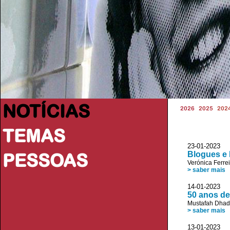
NOTÍCIAS
2026
2025
202
TEMAS
23-01-2023 
PESSOAS
Blogues e
Verónica Ferrei
> saber mais
14-01-2023
50 anos de
Mustafah Dha
> saber mais
13-01-2023