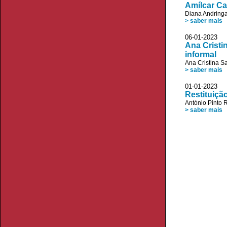
Amílcar Ca
Diana Andring
> saber mais
06-01-2023
Ana Cristi
informal
Ana Cristina S
> saber mais
01-01-2023
Restituição
António Pinto R
> saber mais