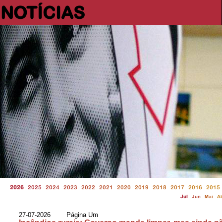
NOTÍCIAS
2026
2025
2024
2023
2022
2021
2020
2019
2018
2017
2016
2015
Jul
Jun
Mai
A
27-07-2026 Página Um