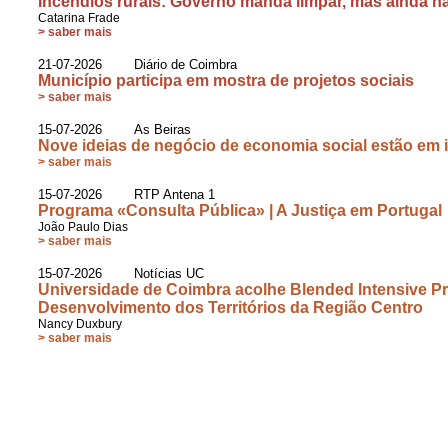
Incêndios rurais: Governo manda limpar, mas ainda n
Catarina Frade
> saber mais
21-07-2026 Diário de Coimbra
Município participa em mostra de projetos sociais
> saber mais
15-07-2026 As Beiras
Nove ideias de negócio de economia social estão em
> saber mais
15-07-2026 RTP Antena 1
Programa «Consulta Pública» | A Justiça em Portugal
João Paulo Dias
> saber mais
15-07-2026 Notícias UC
Universidade de Coimbra acolhe Blended Intensive P
Desenvolvimento dos Territórios da Região Centro
Nancy Duxbury
> saber mais