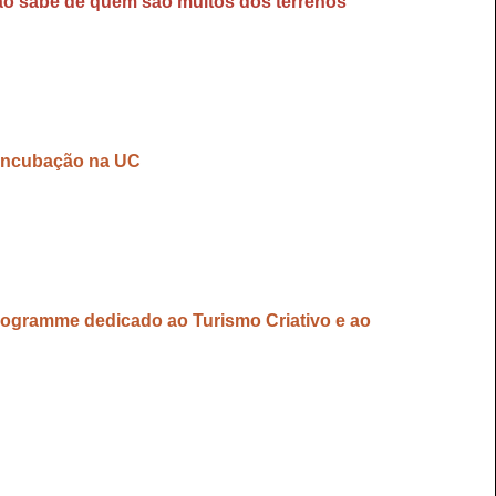
ão sabe de quem são muitos dos terrenos
 incubação na UC
rogramme dedicado ao Turismo Criativo e ao