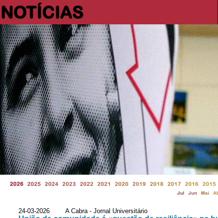
NOTÍCIAS
2026
2025
2024
2023
2022
2021
2020
2019
2018
2017
2016
2015
Jul
Jun
Mai
A
24-03-2026 A Cabra - Jornal Universitário