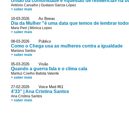
União da comunidade é «questão de resiliência» na bu
António Carvalho
|
Gustavo Garcia-López
> saber mais
10-03-2026 As Beiras
Dia da Mulher "é uma data que temos de lembrar todo
Mara Pieri
|
Mónica Lopes
> saber mais
08-03-2026 Público
Como o Chega usa as mulheres contra a igualdade
Mariana Santos
> saber mais
05-03-2026 Visão
Quando a guerra fala e o clima cala
Mariluz Coelho Batista Valente
> saber mais
27-02-2026 Voice Med #61
4'33'' | Ana Cristina Santos
Ana Cristina Santos
> saber mais