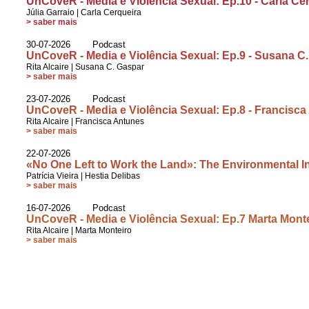
UnCoveR - Media e Violência Sexual: Ep.10 - Carla Ce
Júlia Garraio
|
Carla Cerqueira
> saber mais
30-07-2026 Podcast
UnCoveR - Media e Violência Sexual: Ep.9 - Susana C
Rita Alcaire
|
Susana C. Gaspar
> saber mais
23-07-2026 Podcast
UnCoveR - Media e Violência Sexual: Ep.8 - Francisc
Rita Alcaire
|
Francisca Antunes
> saber mais
22-07-2026
«No One Left to Work the Land»: The Environmental I
Patrícia Vieira
|
Hestia Delibas
> saber mais
16-07-2026 Podcast
UnCoveR - Media e Violência Sexual: Ep.7 Marta Mont
Rita Alcaire
|
Marta Monteiro
> saber mais