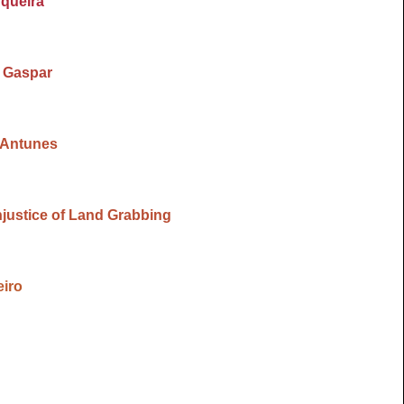
rqueira
. Gaspar
a Antunes
njustice of Land Grabbing
eiro