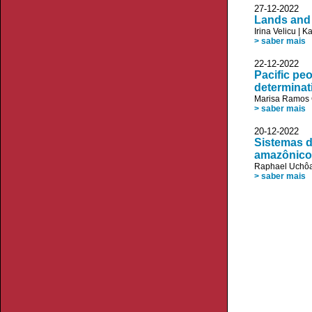
27-12-20
Lands and 
Irina Velicu
|
Ka
> saber mais
22-12-20
Pacific pe
determinat
Marisa Ramos 
> saber mais
20-12-20
Sistemas d
amazônico
Raphael Uchô
> saber mais