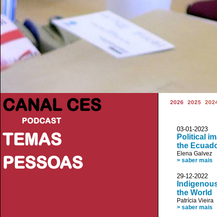
CANAL CES
2026
2025
202
PODCAST
03-01-20
TEMAS
Political i
the Ecuad
Elena Galvez
PESSOAS
> saber mais
29-12-20
Indigenous
the World
Patrícia Vieira
> saber mais