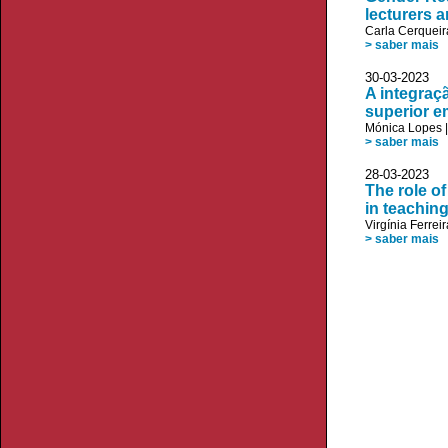
lecturers 
Carla Cerqueir
> saber mais
30-03-20
A integraç
superior e
Mónica Lopes
> saber mais
28-03-20
The role of
in teaching
Virgínia Ferreir
> saber mais