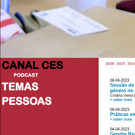
CANAL CES
2026
2025
202
PODCAST
06-04-20
TEMAS
Sessão de
género no 
Cristina Vieira
PESSOAS
> saber mais
06-04-20
Práticas e
> saber mais
04-04-20
Gender Res