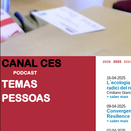
CANAL CES
2026
2025
202
PODCAST
16-04-20
TEMAS
L´ecologia 
radici del
Cristiano Giano
PESSOAS
> saber mais
09-04-20
Convergenc
Resilience
> saber mais
02-04-20