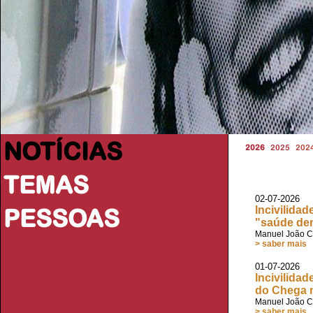
NOTÍCIAS
2026
2025
202
TEMAS
02-07-2026 
PESSOAS
Incivilida
"saúde de
Manuel João C
> saber mais
01-07-2026 V
Incivilida
do Chega 
Manuel João C
> saber mais