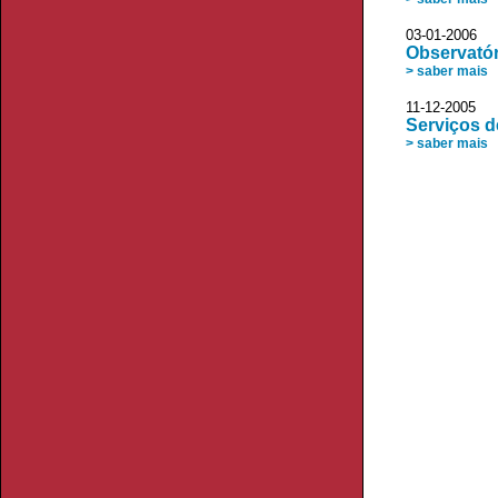
03-01-2006 
Observatór
> saber mais
11-12-2005 
Serviços 
> saber mais