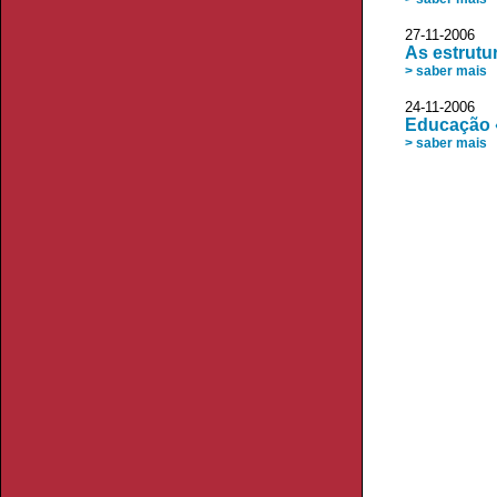
27-11-2006 O
As estrutu
> saber mais
24-11-2006 
Educação «
> saber mais