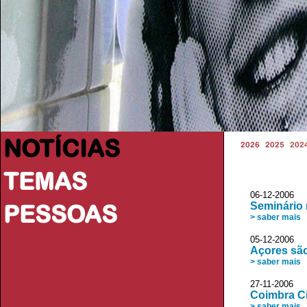
NOTÍCIAS
2026
2025
202
TEMAS
06-12-2006
PESSOAS
Seminário
> saber mais
05-12-2006 
Açores são
> saber mais
27-11-2006 
Coimbra C
> saber mais