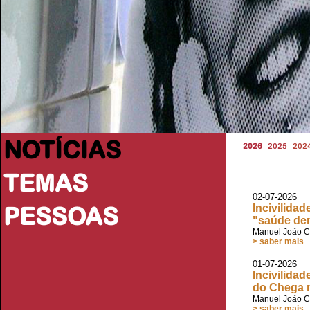
NOTÍCIAS
2026
2025
202
TEMAS
02-07-2026 
PESSOAS
Incivilida
"saúde de
Manuel João C
> saber mais
01-07-2026 V
Incivilida
do Chega 
Manuel João C
> saber mais