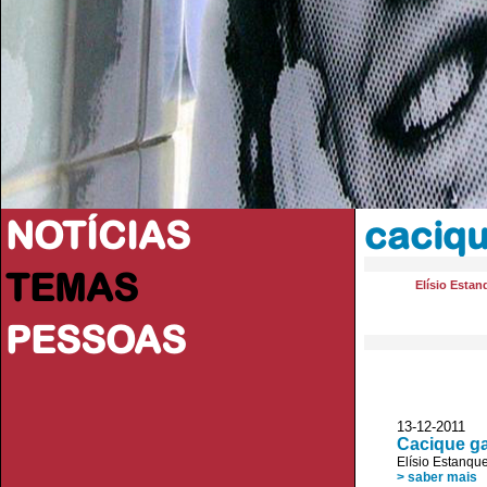
NOTÍCIAS
caciq
TEMAS
Elísio Estan
PESSOAS
13-12-2011 A
Cacique ga
Elísio Estanqu
> saber mais