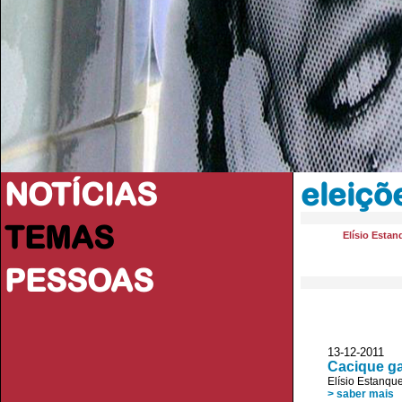
NOTÍCIAS
eleiçõ
TEMAS
Elísio Estan
PESSOAS
13-12-2011 A
Cacique ga
Elísio Estanqu
> saber mais