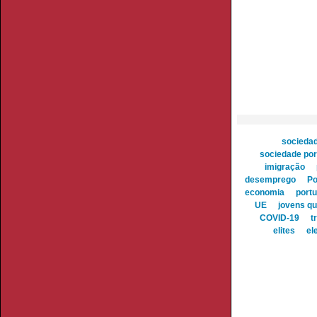
socieda
sociedade po
imigração
desemprego
Po
economia
port
UE
jovens qu
COVID-19
t
elites
el