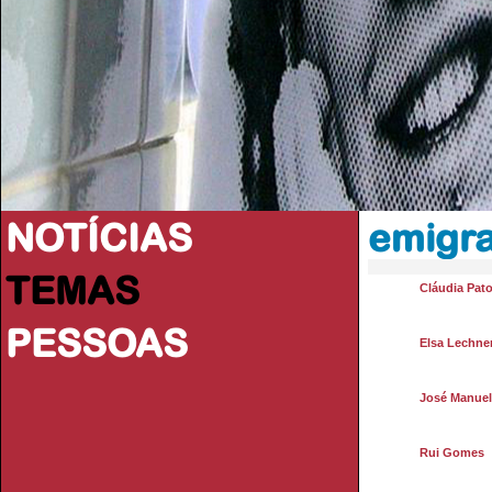
NOTÍCIAS
emigr
TEMAS
Cláudia Pat
PESSOAS
Elsa Lechne
José Manue
Rui Gomes