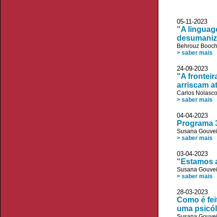
05-11-2023
"A linguag
desumaniz
Behrouz Booch
> saber mais
24-09-2023
"A frontei
arriscam a
Carlos Nolasc
> saber mais
04-04-202
Programa 3
Susana Gouve
> saber mais
03-04-2023
"Estamos a
Susana Gouve
> saber mais
28-03-2023
Como é fei
uma psicó
Susana Gouve