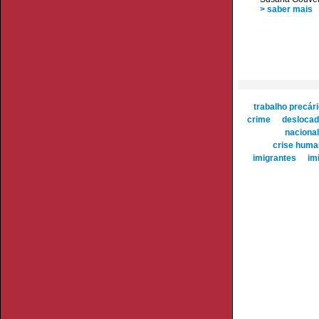
> saber mais
trabalho precár
crime
desloca
naciona
crise human
imigrantes
im