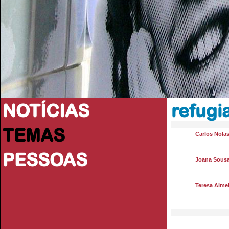
NOTÍCIAS
refugi
TEMAS
Carlos Nola
PESSOAS
Joana Sousa
Teresa Alme