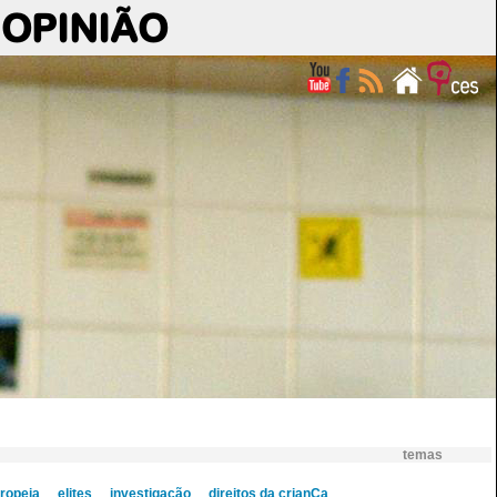
OPINIÃO
temas
ropeia
elites
investigação
direitos da crianÇa