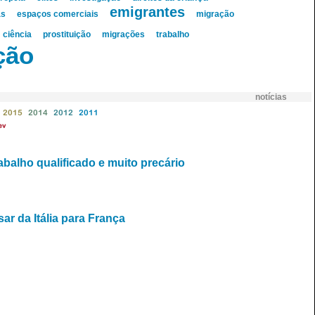
emigrantes
as
espaços comerciais
migração
ciência
prostituição
migrações
trabalho
ção
notícias
2015
2014
2012
2011
ev
abalho qualificado e muito precário
r da Itália para França