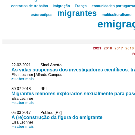
contratos de trabalho
imigração
França
comunidades portugues
migrantes
estereótipos
multiculturalismo
emigra
2021
2018
2017
2016
F
22-02-2021 Sinal Aberto
As vidas suspensas dos investigadores científicos: tr
Elsa Lechner
|
Alfredo Campos
> saber mais
30-07-2018 RFI
Migrantes menores explorados sexualmente para passa
Elsa Lechner
> saber mais
05-03-2017 Público [P2]
A (re)construção da figura do emigrante
Elsa Lechner
> saber mais