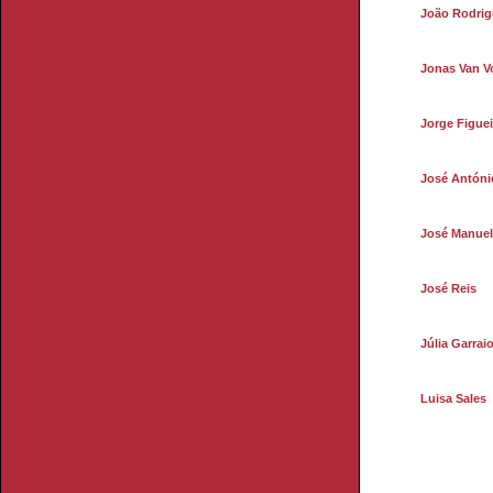
João Rodrig
Jonas Van V
Jorge Figuei
José Antóni
José Manue
José Reis
Júlia Garrai
Luisa Sales