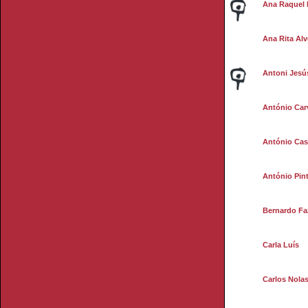
Ana Raquel 
Ana Rita Alv
Antoni Jesú
António Car
António Casi
António Pint
Bernardo Fa
Carla Luís
Carlos Nola