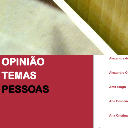
OPINIÃO
Alexandre d
TEMAS
Alexandre Ol
PESSOAS
Amit Singh
Ana Cordeir
Ana Cristin