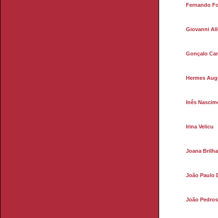
Fernando F
Giovanni All
Gonçalo Ca
Hermes Aug
Inês Nascim
Irina Velicu
Joana Brilh
João Paulo 
João Pedro