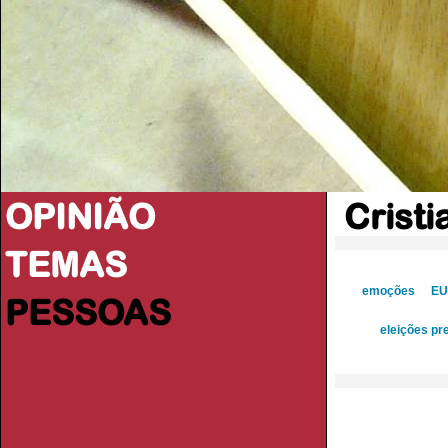
OPINIÃO
Cristi
TEMAS
emoções
EU
PESSOAS
eleições pr