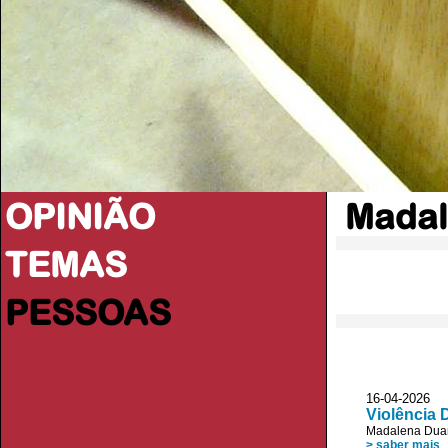
OPINIÃO
Madal
TEMAS
PESSOAS
16-04-2026 
Violência 
Madalena Dua
> saber mais