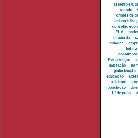
assembleia da
estado
crimes de g
industrializa
conselho econ
EUA
pode
esquerda
c
cidades
empr
leitura
contempor
Porto Alegre
m
habitação
panf
globalização
educação
alter
ec
ativismo
população
dir
1.º de maio
r