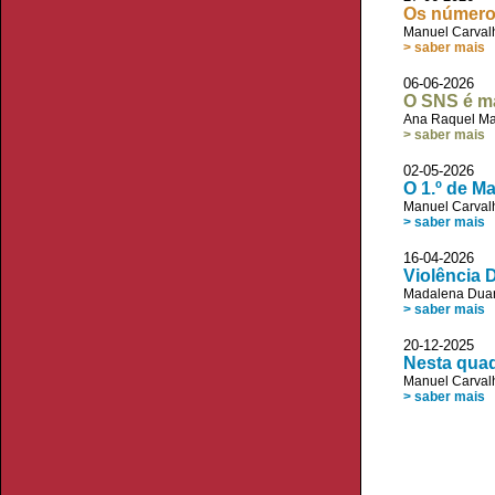
Os número
Manuel Carvalh
> saber mais
06-06-2026
O SNS é ma
Ana Raquel Ma
> saber mais
02-05-2026 
O 1.º de M
Manuel Carvalh
> saber mais
16-04-2026 
Violência 
Madalena Duar
> saber mais
20-12-2025 
Nesta quad
Manuel Carvalh
> saber mais