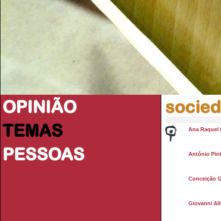
OPINIÃO
socie
TEMAS
Ana Raquel 
PESSOAS
António Pint
Conceição 
Giovanni All