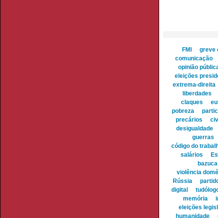
FMI
greve 
comunicação
opinião públic
eleições presid
extrema-direita
liberdades
claques
eu
pobreza
parti
precários
ci
desigualdade
guerras
código do trabal
salários
Es
bazuca 
violência domé
Rússia
partid
digital
tudólog
memória
eleições legis
humanidade