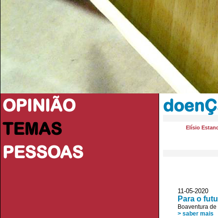
OPINIÃO
doenÇ
TEMAS
Elísio Estan
PESSOAS
11-05-2020
Para o fut
Boaventura de
> saber mais