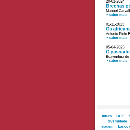
20-01-2024 
Brechas po
Manuel Carvalh
> saber mais
01-11-2023
Os african
António Pinto R
> saber mais
05-04-2023 JL
O passado 
Boaventura de
> saber mais
futuro
BCE
diversidade
viagem
banco 