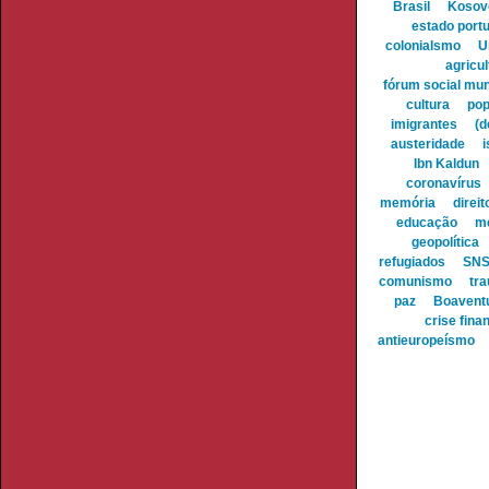
Brasil
Kosov
estado port
colonialsmo
U
agricul
fórum social mun
cultura
pop
imigrantes
(d
austeridade
i
Ibn Kaldun
coronavírus
memória
direi
educação
me
geopolítica
refugiados
SN
comunismo
tr
paz
Boavent
crise fina
antieuropeísmo