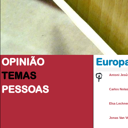
OPINIÃO
Europ
TEMAS
Antoni Jesú
PESSOAS
Carlos Nola
Elsa Lechne
Jonas Van V