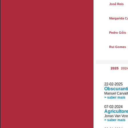
José Reis
Margarida Ca
Pedro Góis
Rui Gomes
2025
202
22-02-2025 
Obscurant
Manuel Carvalh
> saber mais
07-02-2024
Agricultore
Jonas Van Vos
> saber mais