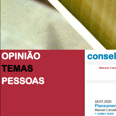
OPINIÃO
conse
TEMAS
Manuel Carv
PESSOAS
18-07-2020 
Planeamen
Manuel Carval
> saber mais