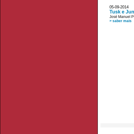
05-09-2014 
Tusk e Jun
José Manuel P
> saber mais