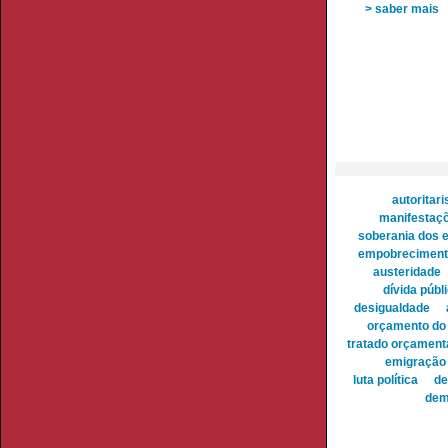
> saber mais
autoritar
manifestaç
soberania dos 
empobreciment
austeridade
dívida públ
desigualdade
orçamento do
tratado orçament
emigração
luta política
de
dem