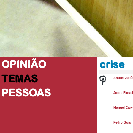
OPINIÃO
crise
TEMAS
Antoni Jesú
PESSOAS
Jorge Figuei
Manuel Carva
Pedro Góis