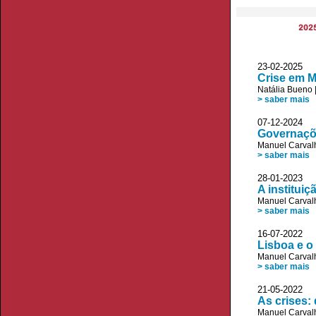
202
23-02-2025
Crise em 
Natália Bueno
> saber mais
07-12-2024 
Governaçõ
Manuel Carvalh
> saber mais
28-01-2023 
A institui
Manuel Carvalh
> saber mais
16-07-2022 
Lisboa e o
Manuel Carvalh
> saber mais
21-05-2022 
As crises:
Manuel Carvalh