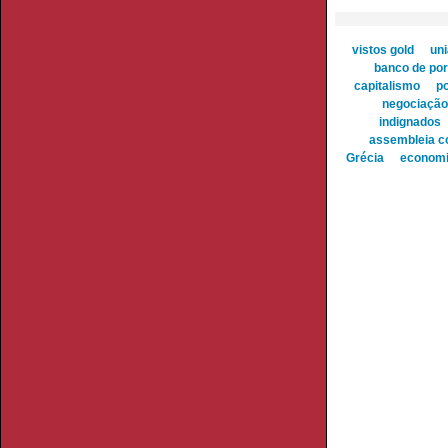
vistos gold
uni
banco de por
capitalismo
p
negociação 
indignados
assembleia co
Grécia
econom