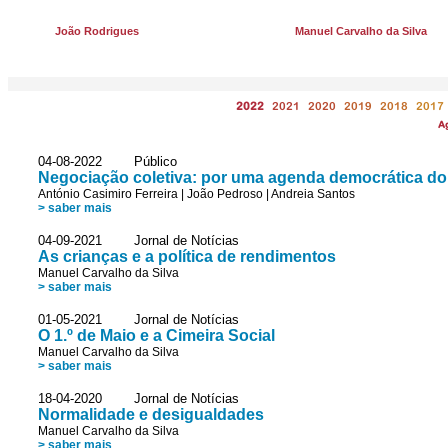
João Rodrigues
Manuel Carvalho da Silva
2022
2021
2020
2019
2018
2017
A
04-08-2022 Público
Negociação coletiva: por uma agenda democrática do
António Casimiro Ferreira
|
João Pedroso
|
Andreia Santos
> saber mais
04-09-2021 Jornal de Notícias
As crianças e a política de rendimentos
Manuel Carvalho da Silva
> saber mais
01-05-2021 Jornal de Notícias
O 1.º de Maio e a Cimeira Social
Manuel Carvalho da Silva
> saber mais
18-04-2020 Jornal de Notícias
Normalidade e desigualdades
Manuel Carvalho da Silva
> saber mais