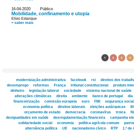
16-04-2020 Público
Mobilidade, confinamento e utopia
Elísio Estanque
> saber mais
1
2
3
4
modernização administrativa
facebook
rsi
direitos dos trabal
desemprego
reformas
França
tribunal constitucional
produto inte
dinheiro
legislação laboral
sociedade
sistema nacional de saúde
alterações climáticas
direita
ambiente
banco de portugal
dia
financeirização
comissão europeia
euro
FMI
segurança socia
economia política
direitos laborais
eleições autárquicas
B
orçamento de estado
democracia
coronavírus
troica
fi
desigualdades em saúde
desregulamentação financeira
campanha elei
solidariedade social
economia
política agrícola comum
patro
alternância política
UE
nacionalismo cívico
RTP
1.º de