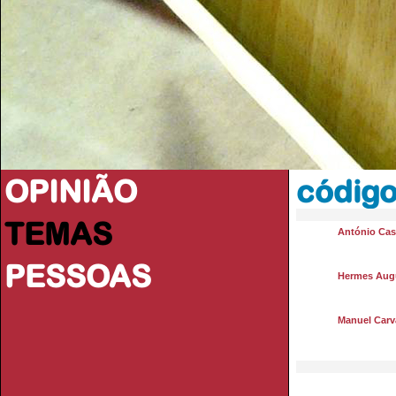
OPINIÃO
código
TEMAS
António Casi
PESSOAS
Hermes Aug
Manuel Carva