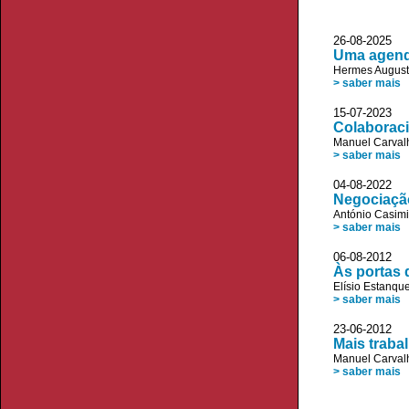
26-08-2025
Uma agend
Hermes August
> saber mais
15-07-2023 
Colaboraci
Manuel Carvalh
> saber mais
04-08-2022
Negociação
António Casimi
> saber mais
06-08-2012
Às portas 
Elísio Estanqu
> saber mais
23-06-2012 
Mais traba
Manuel Carvalh
> saber mais