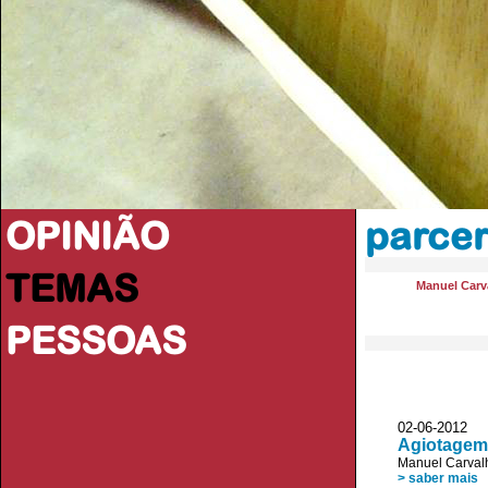
OPINIÃO
parcer
TEMAS
Manuel Carva
PESSOAS
02-06-2012 
Agiotagem 
Manuel Carvalh
> saber mais