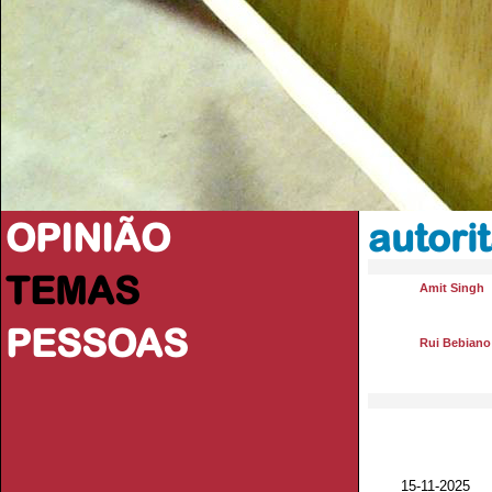
OPINIÃO
autori
TEMAS
Amit Singh
PESSOAS
Rui Bebiano
15-11-2025