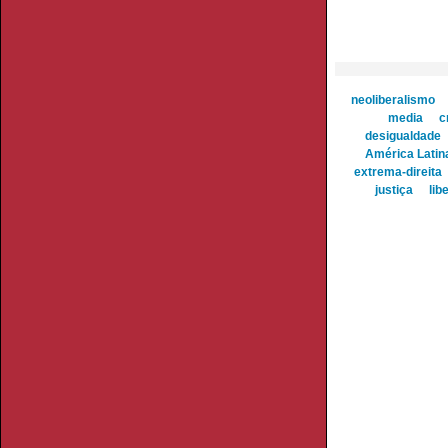
neoliberalismo
media
c
desigualdade
América Latin
extrema-direita
justiça
lib