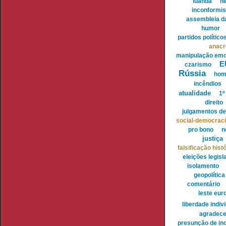
luanda
n
inconformi
assembleia da
humor
partidos político
anac
manipulação emo
E
czarismo
Rússia
hom
incêndios
atualidade
1º
direito
julgamentos d
social-democrac
pro bono
n
justiça
falsificação hist
eleições legisl
isolamento
geopolítica
comentário
leste eur
liberdade indiv
agradece
presunção de in