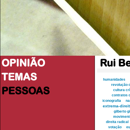
OPINIÃO
Rui B
TEMAS
humanidades
revolução 
PESSOAS
cultura crí
contratos 
iconografia
na
extrema-direi
gilberto gi
movimento
direita radical
votação
eu