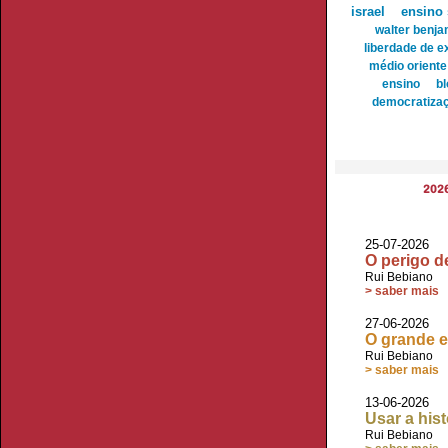
israel
ensino 
walter benja
liberdade de 
médio oriente
ensino
bl
democratiza
202
25-07-2026
O perigo d
Rui Bebiano
> saber mais
27-06-2026
O grande e
Rui Bebiano
> saber mais
13-06-2026
Usar a hist
Rui Bebiano