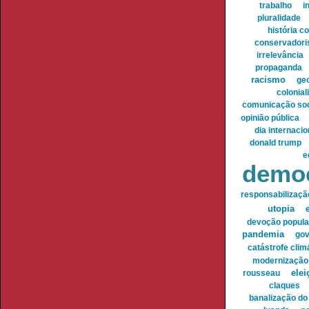
trabalho
i
pluralidade
história 
conservador
irrelevância
propaganda
racismo
geo
colonia
comunicação soc
opinião pública
dia internaci
donald trump
e
democ
responsabilização
utopia
devoção popula
pandemia
gov
catástrofe clim
modernização
elei
rousseau
claques
banalização do