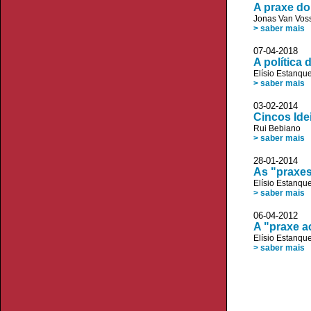
A praxe do
Jonas Van Vos
> saber mais
07-04-2018
A política 
Elísio Estanqu
> saber mais
03-02-2014
Cincos Ide
Rui Bebiano
> saber mais
28-01-2014
As "praxes
Elísio Estanqu
> saber mais
06-04-2012
A "praxe a
Elísio Estanqu
> saber mais