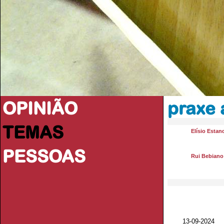
OPINIÃO
praxe
TEMAS
Elísio Estan
PESSOAS
Rui Bebiano
13-09-2024