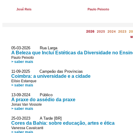
José Reis
Paulo Peixoto
2026
2025
2024
2023
20
M
05-03-2026 Rua Larga
A Beleza que Inclui Estéticas da Diversidade no Ensi
Paulo Peixoto
> saber mais
11-09-2025 Campeão das Províncias
Coimbra: a universidade e a cidade
Elísio Estanque
> saber mais
13-09-2024 Público
A praxe do assédio da praxe
Jonas Van Vossole
> saber mais
25-03-2023 A Tarde [BR]
Cores da Bahia: sobre educação, artes e ética
Vanessa Cavalcanti
> saber mais