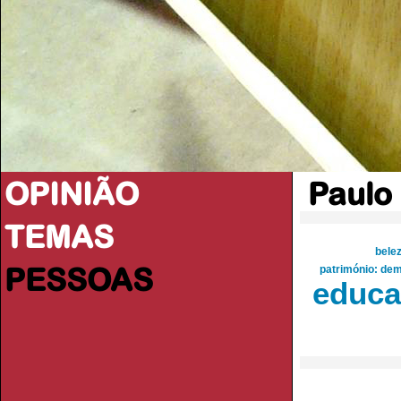
OPINIÃO
Paulo
TEMAS
bele
PESSOAS
património: de
educa