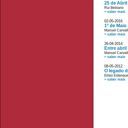
25 de Abri
Rui Bebiano
> saber mais
02-05-2016 
1º de Maio
Manuel Carvalh
> saber mais
26-04-2014 
Entre abril
Manuel Carvalh
> saber mais
08-05-2012
O legado d
Elísio Estanqu
> saber mais