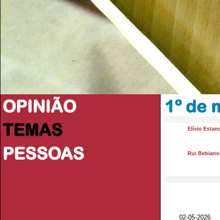
OPINIÃO
1º de 
TEMAS
Elísio Estan
PESSOAS
Rui Bebiano
02-05-2026