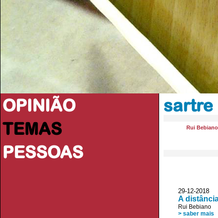
OPINIÃO
sartre
TEMAS
Rui Bebiano
PESSOAS
29-12-2018
A distânci
Rui Bebiano
> saber mais