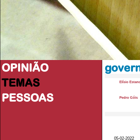
OPINIÃO
govern
TEMAS
Elísio Estan
PESSOAS
Pedro Góis
05-02-2022