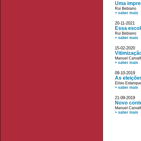
Uma impre
Rui Bebiano
> saber mais
20-11-2021
Essa escol
Rui Bebiano
> saber mais
15-02-2020 
Vitimizaçã
Manuel Carvalh
> saber mais
09-10-2019
As eleiçõe
Elísio Estanqu
> saber mais
21-09-2019 
Novo conte
Manuel Carvalh
> saber mais