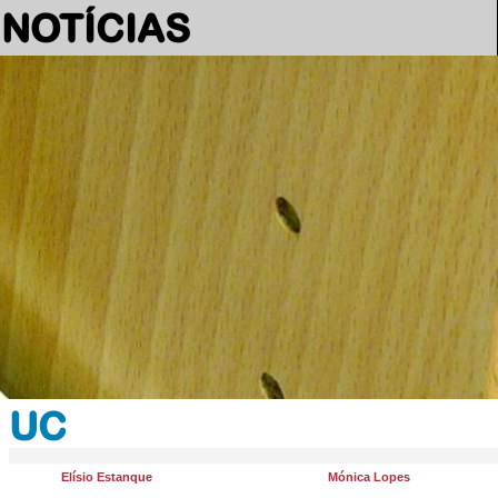
NOTÍCIAS
UC
Elísio Estanque
Mónica Lopes