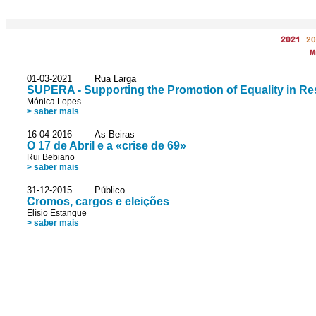
2021
20
M
01-03-2021 Rua Larga
SUPERA - Supporting the Promotion of Equality in R
Mónica Lopes
> saber mais
16-04-2016 As Beiras
O 17 de Abril e a «crise de 69»
Rui Bebiano
> saber mais
31-12-2015 Público
Cromos, cargos e eleições
Elísio Estanque
> saber mais