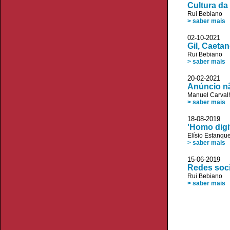
Cultura da
Rui Bebiano
> saber mais
02-10-2021
Gil, Caetan
Rui Bebiano
> saber mais
20-02-2021 
Anúncio nã
Manuel Carvalh
> saber mais
18-08-2019
'Homo digit
Elísio Estanqu
> saber mais
15-06-2019
Redes soci
Rui Bebiano
> saber mais