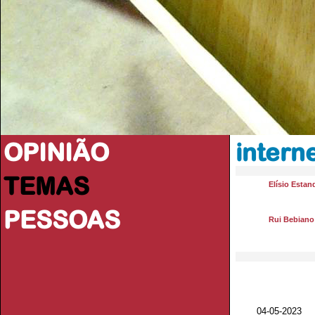
OPINIÃO
intern
TEMAS
Elísio Estan
PESSOAS
Rui Bebiano
04-05-2023