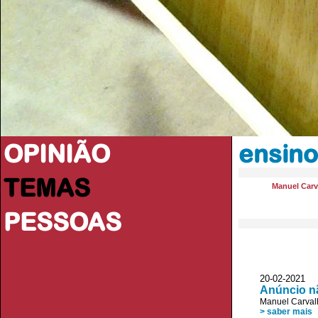
OPINIÃO
ensino
TEMAS
Manuel Carv
PESSOAS
20-02-2021 
Anúncio nã
Manuel Carval
> saber mais