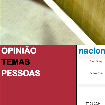
OPINIÃO
nacion
TEMAS
Amit Singh
PESSOAS
Pedro Góis
27-01-2024