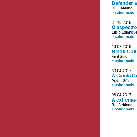
Defender a
Rui Bebiano
> saber mais
31-10-2019
O espectro
Elísio Estanqu
> saber mais
18-02-2019 D
Hindu Cultu
Amit Singh
> saber mais
30-04-2017
A Gaiola D
Pedro Góis
> saber mais
08-04-2017
A extrema-
Rui Bebiano
> saber mais