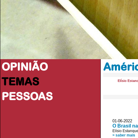
OPINIÃO
Améric
TEMAS
Elísio Estan
PESSOAS
01-06-2022
O Brasil n
Elísio Estanqu
> saber mais