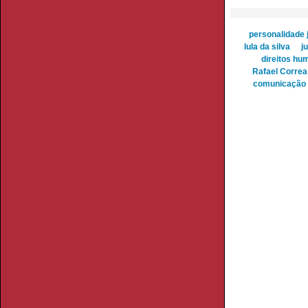
personalidade j
lula da silva
j
direitos hu
Rafael Correa
comunicação 