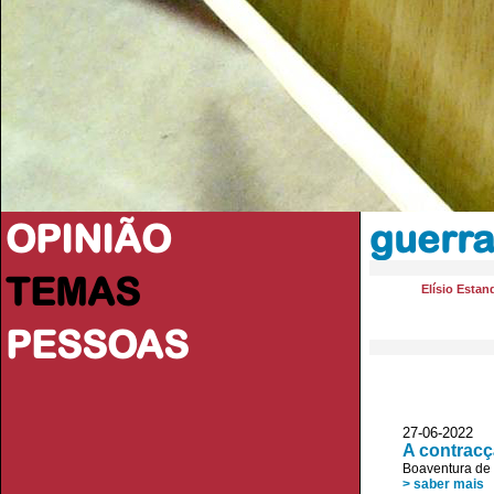
OPINIÃO
guerra
TEMAS
Elísio Estan
PESSOAS
27-06-2022
A contracç
Boaventura de
> saber mais