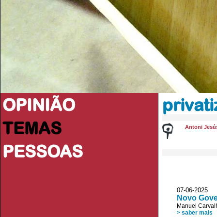
OPINIÃO
privat
TEMAS
Antoni Jesú
PESSOAS
07-06-2025 
Novo Gove
Manuel Carvalh
> saber mais