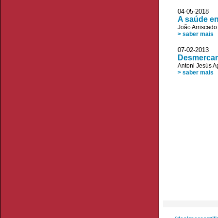
04-05-2018
A saúde en
João Arriscad
> saber mais
07-02-2013
Desmercant
Antoni Jesús A
> saber mais