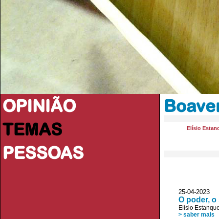
OPINIÃO
Boaven
TEMAS
Elísio Estan
PESSOAS
25-04-2023
O poder, o 
Elísio Estanqu
> saber mais