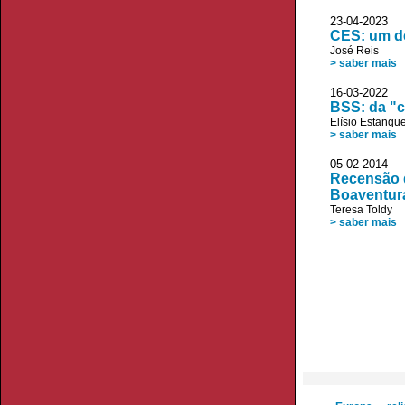
23-04-2023
CES: um d
José Reis
> saber mais
16-03-2022
BSS: da "c
Elísio Estanqu
> saber mais
05-02-2014 J
Recensão d
Boaventur
Teresa Toldy
> saber mais