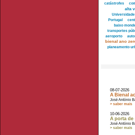
catástrofes
co
alta 
Universidade
Portugal
cent
baixo mond
transportes púb
aeroporto
aut
bienal ano zer
planeamento ur
08-07-2026
A Bienal a
José António B
> saber mais
10-06-2026
A porta de
José António B
> saber mais