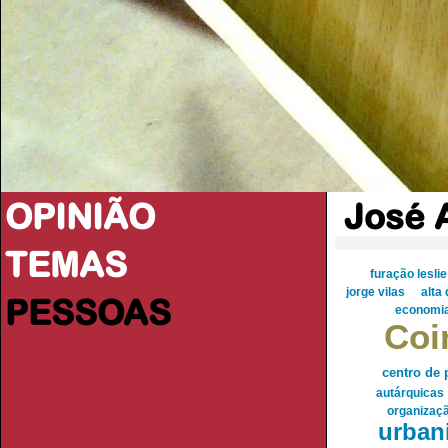
OPINIÃO
José 
TEMAS
furação leslie
jorge vilas
alta
PESSOAS
economi
Coi
centro de 
autárquicas
organização
urban