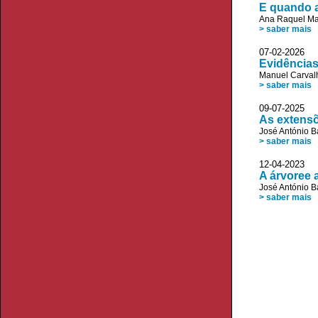
E quando 
Ana Raquel Ma
> saber mais
07-02-2026 
Evidência
Manuel Carvalh
> saber mais
09-07-2025
As extens
José António B
> saber mais
12-04-2023
A árvoree a 
José António B
> saber mais