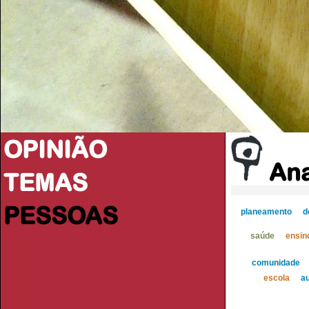
OPINIÃO
Ana
TEMAS
PESSOAS
planeamento
d
saúde
ensin
comunidade
escola
au